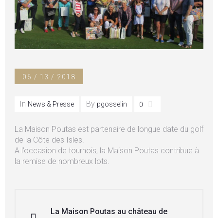
06 / 13 / 2018
In
By
News & Presse
pgosselin
0
La Maison Poutas est partenaire de longue date du golf
de la Côte des Isles.
A l’occasion de tournois, la Maison Poutas contribue à
la remise de nombreux lots.
La Maison Poutas au château de